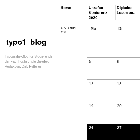
Home
Ultrafett
Digitales
Konferenz
Lesen etc.
2020
OKTOBER
Mo
Di
2015
typo1_blog
Typografie-Blog für Studierende
der Fachhochschule Bielefeld.
5
6
Redaktion: Dirk Fütterer
12
13
19
20
26
27