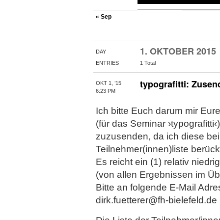
« Sep
1. OKTOBER 2015
DAY
ENTRIES
1 Total
typografitti: Zusen
OKT 1, ’15
6:23 PM
Ich bitte Euch darum mir Eur
(für das Seminar ›typografitti
zuzusenden, da ich diese bei 
Teilnehmer(innen)liste berüc
Es reicht ein (1) relativ niedr
(von allen Ergebnissen im Üb
Bitte an folgende E-Mail Adr
dirk.fuetterer@fh-bielefeld.de