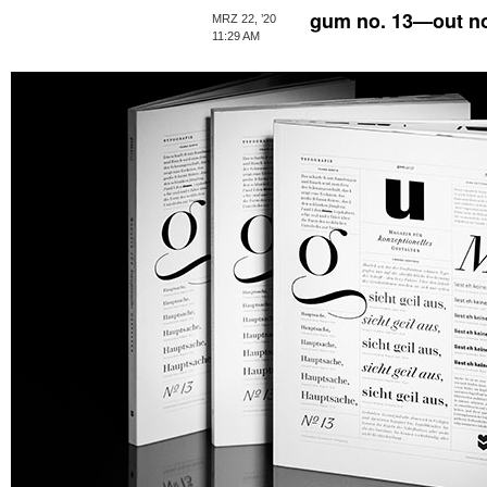
gum no. 13—out n
MRZ 22, ’20
11:29 AM