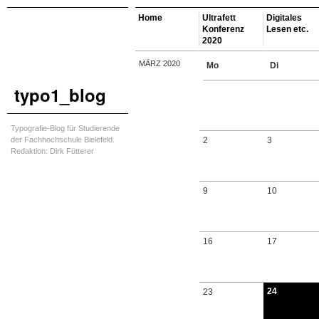
Home
Ultrafett
Digitales
Konferenz
Lesen etc.
2020
MÄRZ 2020
Mo
Di
typo1_blog
Typografie-Blog für Studierende
der Fachhochschule Bielefeld.
2
3
Redaktion: Dirk Fütterer
9
10
16
17
24
23