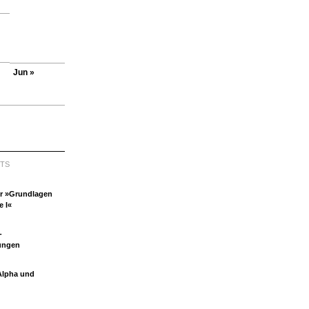
Jun »
TS
ür »Grundlagen
e I«
-
ungen
Alpha und