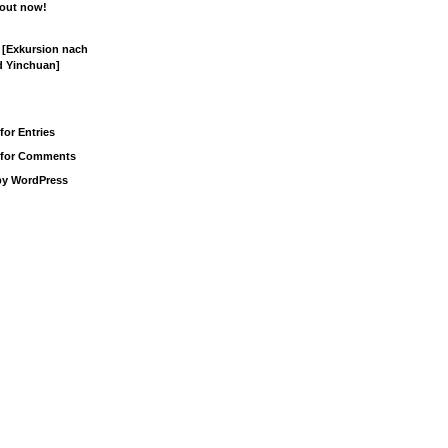
out now!
[Exkursion nach
d Yinchuan]
for Entries
 for Comments
by WordPress