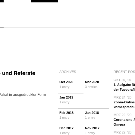
e und Referate
ARCHIVES
RECENT POS
OKT 26, ’20
Oct
2020
Mar
2020
1. Aufgabe f
1 entry
3 entries
der Typografi
-Pakat in ausgedruckter Form
Jan
2019
MRZ 24, ’20
1 entry
Zoom-Online
Vorbesprech
Feb
2018
Jan
2018
MRZ 22, ’20
1 entry
1 entry
Corona und 
Omega
Dec
2017
Nov
2017
MRZ 22, ’20
1 entry
1 entry