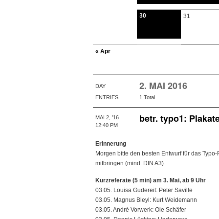
30
31
« Apr
2. MAI 2016
DAY
ENTRIES
1 Total
betr. typo1: Plakat
MAI 2, ’16
12:40 PM
Erinnerung
Morgen bitte den besten Entwurf für das Typo
mitbringen (mind. DIN A3).
Kurzreferate (5 min) am 3. Mai, ab 9 Uhr
03.05. Louisa Gudereit: Peter Saville
03.05. Magnus Bleyl: Kurt Weidemann
03.05. André Vorwerk: Ole Schäfer