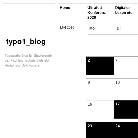
Home
Ultrafett
Digitales
Konferenz
Lesen etc.
2020
MAI 2016
Mo
Di
typo1_blog
Typografie-Blog für Studierende
2
der Fachhochschule Bielefeld.
3
Redaktion: Dirk Fütterer
9
10
17
16
23
24