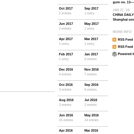
gum no. 13—
Oct
2017
Sep
2017
JAN 27, ’19
2 entries
1 entry
CHINA DAILY 
Shanghai un
Jun
2017
May
2017
2 entries
1 entry
MORE INFO
Apr
2017
Mar
2017
RSS Feed 
1 entry
1 entry
RSS Feed
Powered 
Feb
2017
Jan
2017
1 entry
5 entries
Dec
2016
Nov
2016
4 entries
7 entries
Oct
2016
Sep
2016
3 entries
6 entries
Aug
2016
Jul
2016
3 entries
2 entries
Jun
2016
May
2016
15 entries
14 entries
Apr
2016
Mar
2016